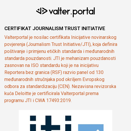
CERTIFIKAT JOURNALISM TRUST INITIATIVE
Valterportal je nosilac certifikata Inicijative novinarskog
povjerenja (Journalism Trust Initiative/JTI), koja definira
poštivanje i primjenu etičkih standarda i međunarodnih
standarda pouzdanosti. JTI je mehanizam pouzdanosti
zasnovan na ISO standardu koji je na inicijativu
Reportera bez granica (RSF) razvio panel od 130
međunarodnih stručnjaka pod okriljem Evropskog
odbora za standardizaciju (CEN). Nezavisna revizorska
kuća Deloitte je certificirala Valterportal prema
programu JTI i CWA 17493:2019.