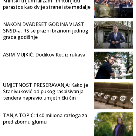
Kninski trijumfalizam i mrkonjićki
parastos kao dvije strane iste medalje
NAKON DVADESET GODINA VLASTI
SNSD-a: RS se prazni brzinom jednog
grada godišnje
ASIM MUJKIĆ: Dodikov Kec iz rukava
UMJETNOST PRESERAVANJA: Kako je
Stanivuković od pukog raspisivanja
tendera napravio umjetnički čin
TANJA TOPIĆ: 140 miliona razloga za
predizbornu glumu