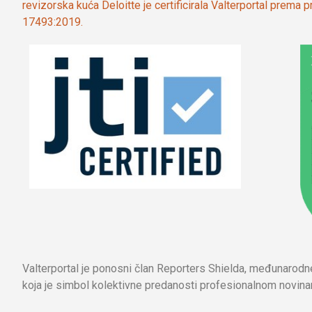
revizorska kuća Deloitte je certificirala Valterportal prema
17493:2019.
Valterportal je ponosni član Reporters Shielda, međunarod
koja je simbol kolektivne predanosti profesionalnom novinar