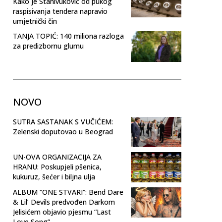
Kako je Stanivuković od pukog
raspisivanja tendera napravio
umjetnički čin
TANJA TOPIĆ: 140 miliona razloga
za predizbornu glumu
NOVO
SUTRA SASTANAK S VUČIĆEM:
Zelenski doputovao u Beograd
UN-OVA ORGANIZACIJA ZA
HRANU: Poskupjeli pšenica,
kukuruz, šećer i biljna ulja
ALBUM “ONE STVARI”: Bend Dare
& Lil’ Devils predvođen Darkom
Jelisićem objavio pjesmu “Last
Love Song”