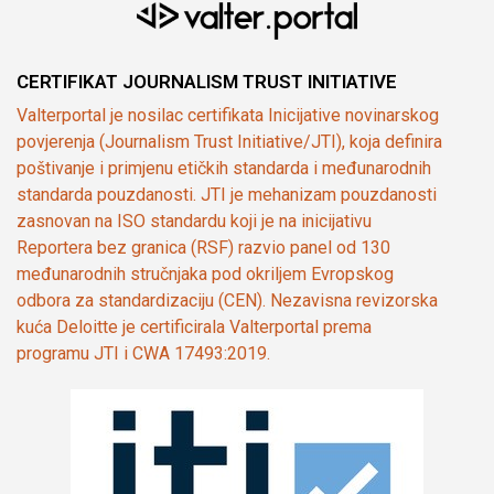
CERTIFIKAT JOURNALISM TRUST INITIATIVE
Valterportal je nosilac certifikata Inicijative novinarskog
povjerenja (Journalism Trust Initiative/JTI), koja definira
poštivanje i primjenu etičkih standarda i međunarodnih
standarda pouzdanosti. JTI je mehanizam pouzdanosti
zasnovan na ISO standardu koji je na inicijativu
Reportera bez granica (RSF) razvio panel od 130
međunarodnih stručnjaka pod okriljem Evropskog
odbora za standardizaciju (CEN). Nezavisna revizorska
kuća Deloitte je certificirala Valterportal prema
programu JTI i CWA 17493:2019.