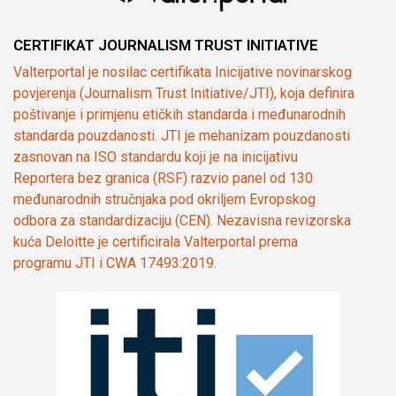
CERTIFIKAT JOURNALISM TRUST INITIATIVE
Valterportal je nosilac certifikata Inicijative novinarskog
povjerenja (Journalism Trust Initiative/JTI), koja definira
poštivanje i primjenu etičkih standarda i međunarodnih
standarda pouzdanosti. JTI je mehanizam pouzdanosti
zasnovan na ISO standardu koji je na inicijativu
Reportera bez granica (RSF) razvio panel od 130
međunarodnih stručnjaka pod okriljem Evropskog
odbora za standardizaciju (CEN). Nezavisna revizorska
kuća Deloitte je certificirala Valterportal prema
programu JTI i CWA 17493:2019.