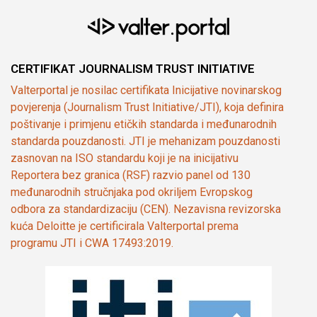
CERTIFIKAT JOURNALISM TRUST INITIATIVE
Valterportal je nosilac certifikata Inicijative novinarskog
povjerenja (Journalism Trust Initiative/JTI), koja definira
poštivanje i primjenu etičkih standarda i međunarodnih
standarda pouzdanosti. JTI je mehanizam pouzdanosti
zasnovan na ISO standardu koji je na inicijativu
Reportera bez granica (RSF) razvio panel od 130
međunarodnih stručnjaka pod okriljem Evropskog
odbora za standardizaciju (CEN). Nezavisna revizorska
kuća Deloitte je certificirala Valterportal prema
programu JTI i CWA 17493:2019.