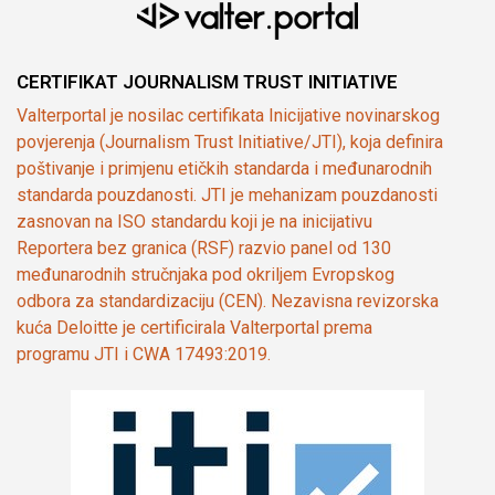
CERTIFIKAT JOURNALISM TRUST INITIATIVE
Valterportal je nosilac certifikata Inicijative novinarskog
povjerenja (Journalism Trust Initiative/JTI), koja definira
poštivanje i primjenu etičkih standarda i međunarodnih
standarda pouzdanosti. JTI je mehanizam pouzdanosti
zasnovan na ISO standardu koji je na inicijativu
Reportera bez granica (RSF) razvio panel od 130
međunarodnih stručnjaka pod okriljem Evropskog
odbora za standardizaciju (CEN). Nezavisna revizorska
kuća Deloitte je certificirala Valterportal prema
programu JTI i CWA 17493:2019.