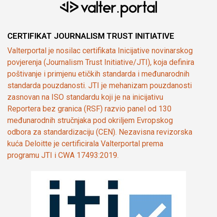
CERTIFIKAT JOURNALISM TRUST INITIATIVE
Valterportal je nosilac certifikata Inicijative novinarskog
povjerenja (Journalism Trust Initiative/JTI), koja definira
poštivanje i primjenu etičkih standarda i međunarodnih
standarda pouzdanosti. JTI je mehanizam pouzdanosti
zasnovan na ISO standardu koji je na inicijativu
Reportera bez granica (RSF) razvio panel od 130
međunarodnih stručnjaka pod okriljem Evropskog
odbora za standardizaciju (CEN). Nezavisna revizorska
kuća Deloitte je certificirala Valterportal prema
programu JTI i CWA 17493:2019.