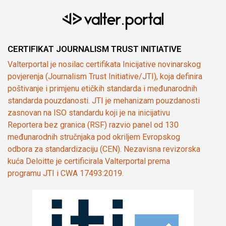
CERTIFIKAT JOURNALISM TRUST INITIATIVE
Valterportal je nosilac certifikata Inicijative novinarskog
povjerenja (Journalism Trust Initiative/JTI), koja definira
poštivanje i primjenu etičkih standarda i međunarodnih
standarda pouzdanosti. JTI je mehanizam pouzdanosti
zasnovan na ISO standardu koji je na inicijativu
Reportera bez granica (RSF) razvio panel od 130
međunarodnih stručnjaka pod okriljem Evropskog
odbora za standardizaciju (CEN). Nezavisna revizorska
kuća Deloitte je certificirala Valterportal prema
programu JTI i CWA 17493:2019.