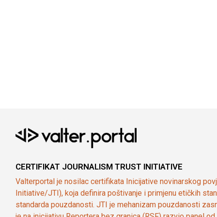
CERTIFIKAT JOURNALISM TRUST INITIATIVE
Valterportal je nosilac certifikata Inicijative novinarskog po
Initiative/JTI), koja definira poštivanje i primjenu etičkih s
standarda pouzdanosti. JTI je mehanizam pouzdanosti zasn
je na inicijativu Reportera bez granica (RSF) razvio panel 