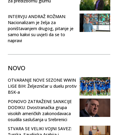
za predizbornu glumu
INTERVJU ANDRAŽ ROŽMAN:
Nacionalizam je želja za
poništavanjem drugog, pitanje je
samo kakvi su uvjeti da se to
napravi
NOVO
OTVARANJE NOVE SEZONE WWIN
LIGE BIH: Željezničar u duelu protiv
BSK-a
PONOVO ZATRAŽENE SANKCIJE
DODIKU: Dvostranačka grupa
visokih američkih zakonodavaca
osudila saslušanja u Srebrenici
STVARA SE VELIKI VOJNI SAVEZ:
Turska, Saudijska Arabija i