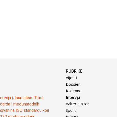
RUBRIKE
Vijesti
Dossier
Kolumne
Intervju
vjerenja (Journalism Trust
Valter Halter
tandarda i međunarodnih
Sport
ovan na ISO standardu koji
Kultura
od 130 međunarodnih