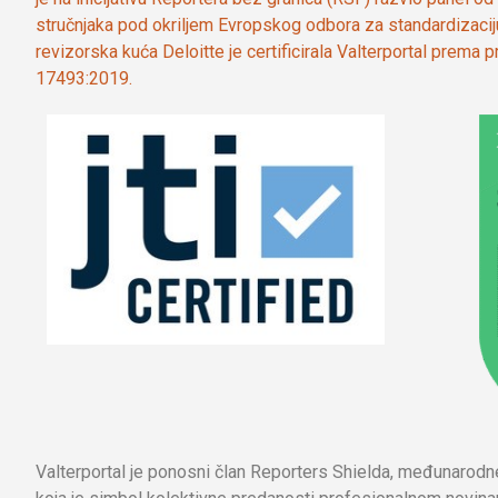
stručnjaka pod okriljem Evropskog odbora za standardizaci
revizorska kuća Deloitte je certificirala Valterportal prema
17493:2019.
Valterportal je ponosni član Reporters Shielda, međunarod