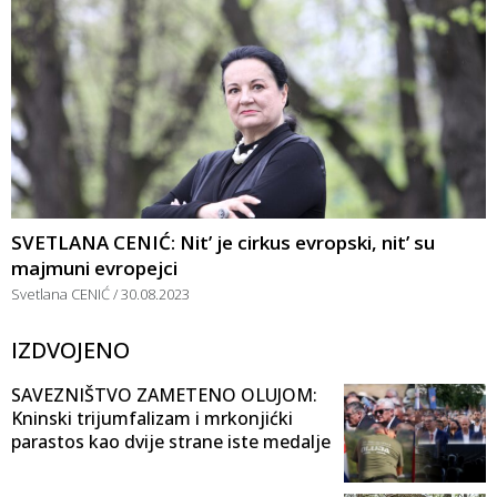
SVETLANA CENIĆ: Nit’ je cirkus evropski, nit’ su
majmuni evropejci
Svetlana CENIĆ
30.08.2023
IZDVOJENO
SAVEZNIŠTVO ZAMETENO OLUJOM:
Kninski trijumfalizam i mrkonjićki
parastos kao dvije strane iste medalje