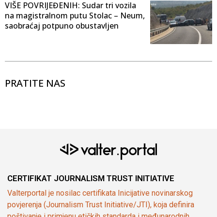
VIŠE POVRIJEĐENIH: Sudar tri vozila
na magistralnom putu Stolac – Neum,
saobraćaj potpuno obustavljen
PRATITE NAS
CERTIFIKAT JOURNALISM TRUST INITIATIVE
Valterportal je nosilac certifikata Inicijative novinarskog
povjerenja (Journalism Trust Initiative/JTI), koja definira
poštivanje i primjenu etičkih standarda i međunarodnih