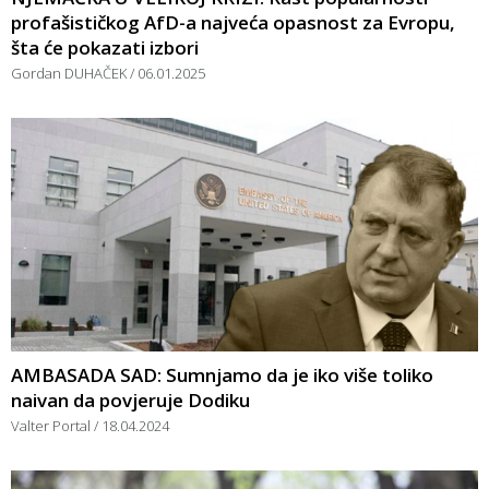
profašističkog AfD-a najveća opasnost za Evropu,
šta će pokazati izbori
Gordan DUHAČEK
06.01.2025
AMBASADA SAD: Sumnjamo da je iko više toliko
naivan da povjeruje Dodiku
Valter Portal
18.04.2024