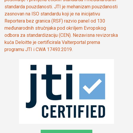
standarda pouzdanosti. JTI je mehanizam pouzdanosti
zasnovan na ISO standardu koji je na inicijativu
Reportera bez granica (RSF) razvio panel od 130
međunarodnih stručnjaka pod okriljem Evropskog
odbora za standardizaciju (CEN). Nezavisna revizorska
kuća Deloitte je certificirala Valterportal prema
programu JTI i CWA 17493:2019.