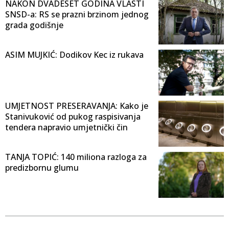
NAKON DVADESET GODINA VLASTI
SNSD-a: RS se prazni brzinom jednog
grada godišnje
ASIM MUJKIĆ: Dodikov Kec iz rukava
UMJETNOST PRESERAVANJA: Kako je
Stanivuković od pukog raspisivanja
tendera napravio umjetnički čin
TANJA TOPIĆ: 140 miliona razloga za
predizbornu glumu