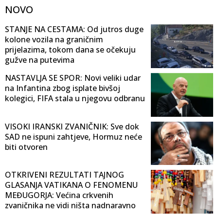
NOVO
STANJE NA CESTAMA: Od jutros duge
kolone vozila na graničnim
prijelazima, tokom dana se očekuju
gužve na putevima
NASTAVLJA SE SPOR: Novi veliki udar
na Infantina zbog isplate bivšoj
kolegici, FIFA stala u njegovu odbranu
VISOKI IRANSKI ZVANIČNIK: Sve dok
SAD ne ispuni zahtjeve, Hormuz neće
biti otvoren
OTKRIVENI REZULTATI TAJNOG
GLASANJA VATIKANA O FENOMENU
MEĐUGORJA: Većina crkvenih
zvaničnika ne vidi ništa nadnaravno