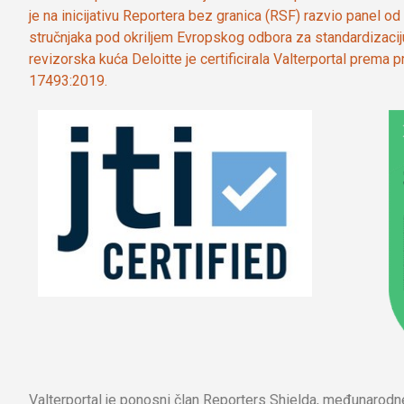
je na inicijativu Reportera bez granica (RSF) razvio panel 
stručnjaka pod okriljem Evropskog odbora za standardizaci
revizorska kuća Deloitte je certificirala Valterportal prema
17493:2019.
Valterportal je ponosni član Reporters Shielda, međunarod