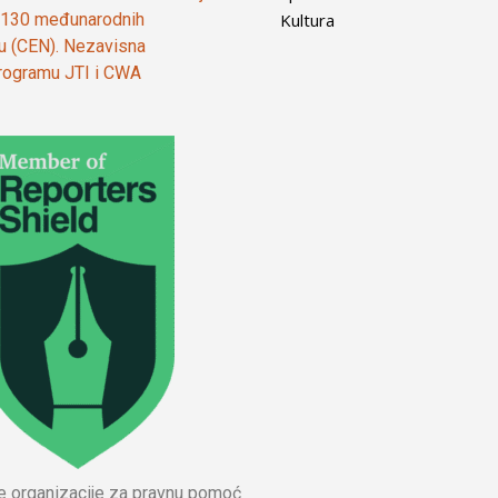
Kultura
od 130 međunarodnih
ju (CEN). Nezavisna
 programu JTI i CWA
ne organizacije za pravnu pomoć