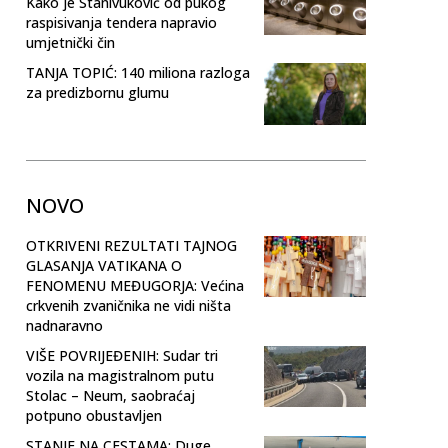
Kako je Stanivuković od pukog
raspisivanja tendera napravio
umjetnički čin
TANJA TOPIĆ: 140 miliona razloga
za predizbornu glumu
NOVO
OTKRIVENI REZULTATI TAJNOG
GLASANJA VATIKANA O
FENOMENU MEĐUGORJA: Većina
crkvenih zvaničnika ne vidi ništa
nadnaravno
VIŠE POVRIJEĐENIH: Sudar tri
vozila na magistralnom putu
Stolac – Neum, saobraćaj
potpuno obustavljen
STANJE NA CESTAMA: Duge