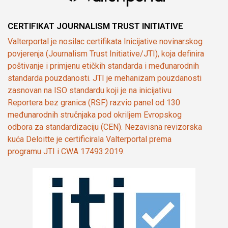
CERTIFIKAT JOURNALISM TRUST INITIATIVE
Valterportal je nosilac certifikata Inicijative novinarskog
povjerenja (Journalism Trust Initiative/JTI), koja definira
poštivanje i primjenu etičkih standarda i međunarodnih
standarda pouzdanosti. JTI je mehanizam pouzdanosti
zasnovan na ISO standardu koji je na inicijativu
Reportera bez granica (RSF) razvio panel od 130
međunarodnih stručnjaka pod okriljem Evropskog
odbora za standardizaciju (CEN). Nezavisna revizorska
kuća Deloitte je certificirala Valterportal prema
programu JTI i CWA 17493:2019.