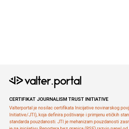
CERTIFIKAT JOURNALISM TRUST INITIATIVE
Valterportal je nosilac certifikata Inicijative novinarskog po
Initiative/JTI), koja definira poštivanje i primjenu etičkih s
standarda pouzdanosti. JTI je mehanizam pouzdanosti zasn
je na inicijativu Reportera bez granica (RSF) razvio panel 