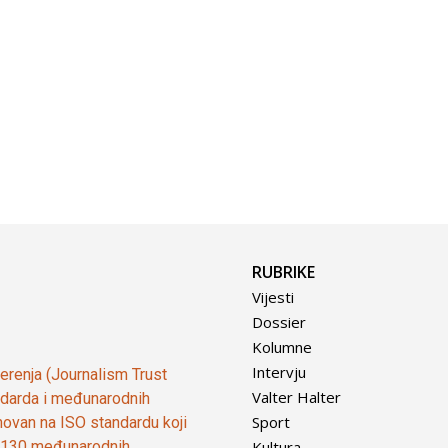
RUBRIKE
Vijesti
Dossier
Kolumne
Intervju
vjerenja (Journalism Trust
Valter Halter
tandarda i međunarodnih
Sport
ovan na ISO standardu koji
Kultura
od 130 međunarodnih