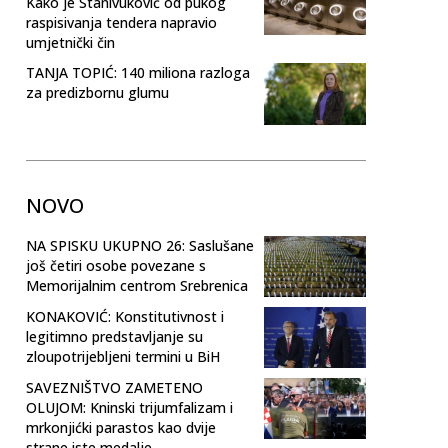
Kako je Stanivuković od pukog
raspisivanja tendera napravio
umjetnički čin
TANJA TOPIĆ: 140 miliona razloga
za predizbornu glumu
NOVO
NA SPISKU UKUPNO 26: Saslušane
još četiri osobe povezane s
Memorijalnim centrom Srebrenica
KONAKOVIĆ: Konstitutivnost i
legitimno predstavljanje su
zloupotrijebljeni termini u BiH
SAVEZNIŠTVO ZAMETENO
OLUJOM: Kninski trijumfalizam i
mrkonjićki parastos kao dvije
strane iste medalje