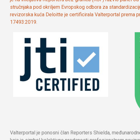
stručnjaka pod okriljem Evropskog odbora za standardizaci
revizorska kuća Deloitte je certificirala Valterportal prema
17493:2019.
Valterportal je ponosni član Reporters Shielda, međunarod