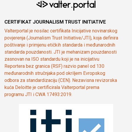
CERTIFIKAT JOURNALISM TRUST INITIATIVE
Valterportal je nosilac certifikata Inicijative novinarskog
povjerenja (Journalism Trust Initiative/JTI), koja definira
poštivanje i primjenu etičkih standarda i međunarodnih
standarda pouzdanosti. JTI je mehanizam pouzdanosti
zasnovan na ISO standardu koji je na inicijativu
Reportera bez granica (RSF) razvio panel od 130
međunarodnih stručnjaka pod okriljem Evropskog
odbora za standardizaciju (CEN). Nezavisna revizorska
kuća Deloitte je certificirala Valterportal prema
programu JTI i CWA 17493:2019.