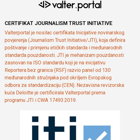
CERTIFIKAT JOURNALISM TRUST INITIATIVE
Valterportal je nosilac certifikata Inicijative novinarskog
povjerenja (Journalism Trust Initiative/JTI), koja definira
poštivanje i primjenu etičkih standarda i međunarodnih
standarda pouzdanosti. JTI je mehanizam pouzdanosti
zasnovan na ISO standardu koji je na inicijativu
Reportera bez granica (RSF) razvio panel od 130
međunarodnih stručnjaka pod okriljem Evropskog
odbora za standardizaciju (CEN). Nezavisna revizorska
kuća Deloitte je certificirala Valterportal prema
programu JTI i CWA 17493:2019.