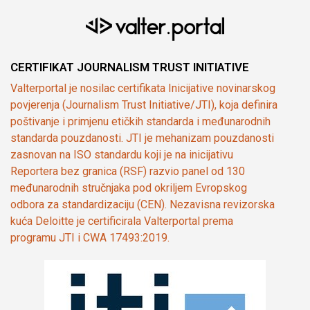
CERTIFIKAT JOURNALISM TRUST INITIATIVE
Valterportal je nosilac certifikata Inicijative novinarskog
povjerenja (Journalism Trust Initiative/JTI), koja definira
poštivanje i primjenu etičkih standarda i međunarodnih
standarda pouzdanosti. JTI je mehanizam pouzdanosti
zasnovan na ISO standardu koji je na inicijativu
Reportera bez granica (RSF) razvio panel od 130
međunarodnih stručnjaka pod okriljem Evropskog
odbora za standardizaciju (CEN). Nezavisna revizorska
kuća Deloitte je certificirala Valterportal prema
programu JTI i CWA 17493:2019.