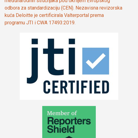
međunarodnih stručnjaka pod okriljem Evropskog
odbora za standardizaciju (CEN). Nezavisna revizorska
kuća Deloitte je certificirala Valterportal prema
programu JTI i CWA 17493:2019.