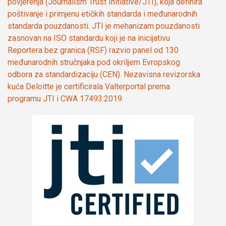
povjerenja (Journalism Trust Initiative/JTI), koja definira
poštivanje i primjenu etičkih standarda i međunarodnih
standarda pouzdanosti. JTI je mehanizam pouzdanosti
zasnovan na ISO standardu koji je na inicijativu
Reportera bez granica (RSF) razvio panel od 130
međunarodnih stručnjaka pod okriljem Evropskog
odbora za standardizaciju (CEN). Nezavisna revizorska
kuća Deloitte je certificirala Valterportal prema
programu JTI i CWA 17493:2019.