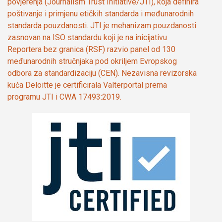
povjerenja (Journalism Trust Initiative/JTI), koja definira
poštivanje i primjenu etičkih standarda i međunarodnih
standarda pouzdanosti. JTI je mehanizam pouzdanosti
zasnovan na ISO standardu koji je na inicijativu
Reportera bez granica (RSF) razvio panel od 130
međunarodnih stručnjaka pod okriljem Evropskog
odbora za standardizaciju (CEN). Nezavisna revizorska
kuća Deloitte je certificirala Valterportal prema
programu JTI i CWA 17493:2019.