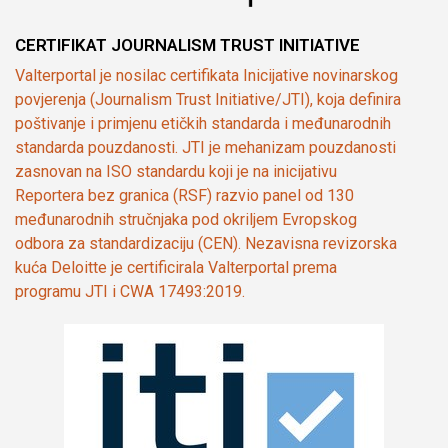
CERTIFIKAT JOURNALISM TRUST INITIATIVE
Valterportal je nosilac certifikata Inicijative novinarskog
povjerenja (Journalism Trust Initiative/JTI), koja definira
poštivanje i primjenu etičkih standarda i međunarodnih
standarda pouzdanosti. JTI je mehanizam pouzdanosti
zasnovan na ISO standardu koji je na inicijativu
Reportera bez granica (RSF) razvio panel od 130
međunarodnih stručnjaka pod okriljem Evropskog
odbora za standardizaciju (CEN). Nezavisna revizorska
kuća Deloitte je certificirala Valterportal prema
programu JTI i CWA 17493:2019.