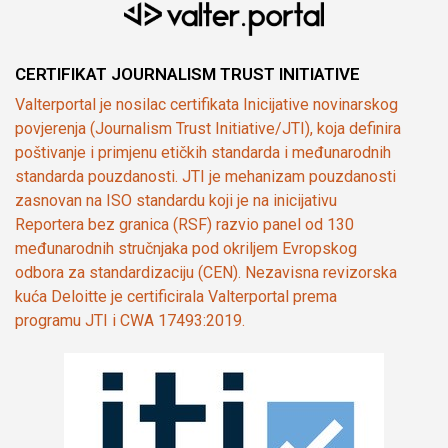
CERTIFIKAT JOURNALISM TRUST INITIATIVE
Valterportal je nosilac certifikata Inicijative novinarskog
povjerenja (Journalism Trust Initiative/JTI), koja definira
poštivanje i primjenu etičkih standarda i međunarodnih
standarda pouzdanosti. JTI je mehanizam pouzdanosti
zasnovan na ISO standardu koji je na inicijativu
Reportera bez granica (RSF) razvio panel od 130
međunarodnih stručnjaka pod okriljem Evropskog
odbora za standardizaciju (CEN). Nezavisna revizorska
kuća Deloitte je certificirala Valterportal prema
programu JTI i CWA 17493:2019.