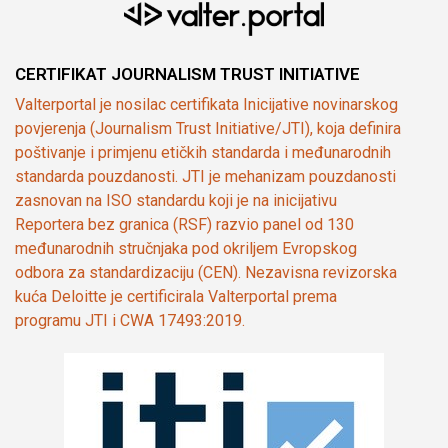
CERTIFIKAT JOURNALISM TRUST INITIATIVE
Valterportal je nosilac certifikata Inicijative novinarskog
povjerenja (Journalism Trust Initiative/JTI), koja definira
poštivanje i primjenu etičkih standarda i međunarodnih
standarda pouzdanosti. JTI je mehanizam pouzdanosti
zasnovan na ISO standardu koji je na inicijativu
Reportera bez granica (RSF) razvio panel od 130
međunarodnih stručnjaka pod okriljem Evropskog
odbora za standardizaciju (CEN). Nezavisna revizorska
kuća Deloitte je certificirala Valterportal prema
programu JTI i CWA 17493:2019.