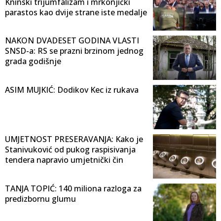
Kninski trijumfalizam i mrkonjićki
parastos kao dvije strane iste medalje
NAKON DVADESET GODINA VLASTI
SNSD-a: RS se prazni brzinom jednog
grada godišnje
ASIM MUJKIĆ: Dodikov Kec iz rukava
UMJETNOST PRESERAVANJA: Kako je
Stanivuković od pukog raspisivanja
tendera napravio umjetnički čin
TANJA TOPIĆ: 140 miliona razloga za
predizbornu glumu