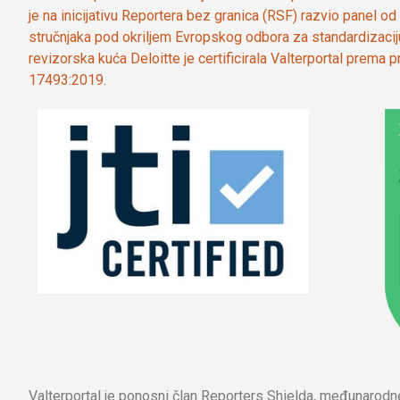
je na inicijativu Reportera bez granica (RSF) razvio panel 
stručnjaka pod okriljem Evropskog odbora za standardizaci
revizorska kuća Deloitte je certificirala Valterportal prema
17493:2019.
Valterportal je ponosni član Reporters Shielda, međunarod