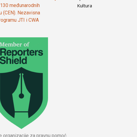
Kultura
od 130 međunarodnih
ju (CEN). Nezavisna
 programu JTI i CWA
ne organizacije za pravnu pomoć