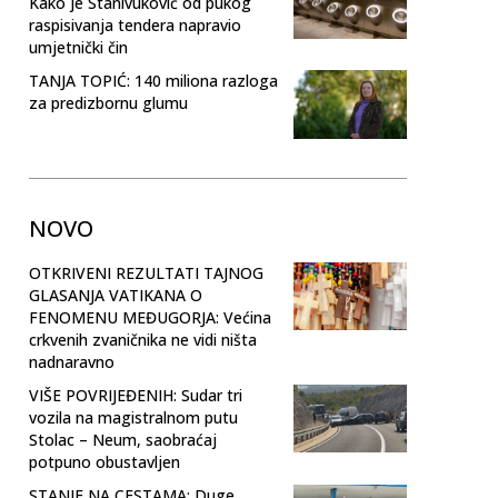
Kako je Stanivuković od pukog
raspisivanja tendera napravio
umjetnički čin
TANJA TOPIĆ: 140 miliona razloga
za predizbornu glumu
NOVO
OTKRIVENI REZULTATI TAJNOG
GLASANJA VATIKANA O
FENOMENU MEĐUGORJA: Većina
crkvenih zvaničnika ne vidi ništa
nadnaravno
VIŠE POVRIJEĐENIH: Sudar tri
vozila na magistralnom putu
Stolac – Neum, saobraćaj
potpuno obustavljen
STANJE NA CESTAMA: Duge