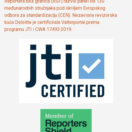
Reportera bez granica (RSF) razvio panel od 130
međunarodnih stručnjaka pod okriljem Evropskog
odbora za standardizaciju (CEN). Nezavisna revizorska
kuća Deloitte je certificirala Valterportal prema
programu JTI i CWA 17493:2019.