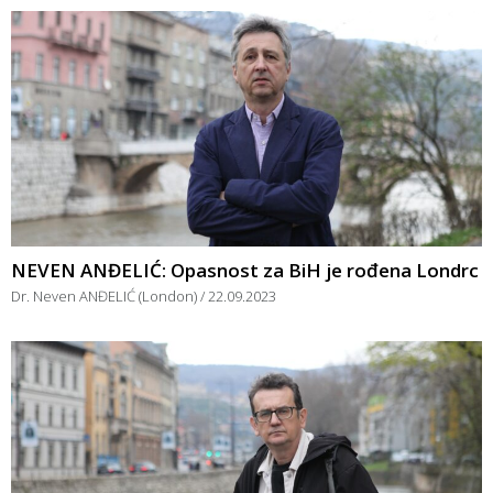
NEVEN ANĐELIĆ: Opasnost za BiH je rođena Londrc
Dr. Neven ANĐELIĆ (London)
22.09.2023