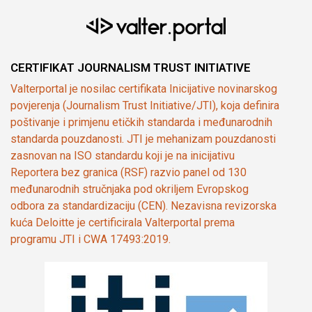
CERTIFIKAT JOURNALISM TRUST INITIATIVE
Valterportal je nosilac certifikata Inicijative novinarskog
povjerenja (Journalism Trust Initiative/JTI), koja definira
poštivanje i primjenu etičkih standarda i međunarodnih
standarda pouzdanosti. JTI je mehanizam pouzdanosti
zasnovan na ISO standardu koji je na inicijativu
Reportera bez granica (RSF) razvio panel od 130
međunarodnih stručnjaka pod okriljem Evropskog
odbora za standardizaciju (CEN). Nezavisna revizorska
kuća Deloitte je certificirala Valterportal prema
programu JTI i CWA 17493:2019.