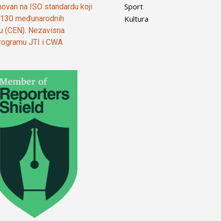
Sport
ovan na ISO standardu koji
Kultura
od 130 međunarodnih
ju (CEN). Nezavisna
 programu JTI i CWA