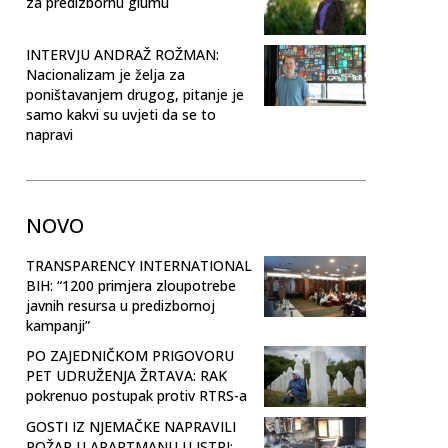
za predizbornu glumu
INTERVJU ANDRAŽ ROŽMAN:
Nacionalizam je želja za
poništavanjem drugog, pitanje je
samo kakvi su uvjeti da se to
napravi
NOVO
TRANSPARENCY INTERNATIONAL
BIH: “1200 primjera zloupotrebe
javnih resursa u predizbornoj
kampanji”
PO ZAJEDNIČKOM PRIGOVORU
PET UDRUŽENJA ŽRTAVA: RAK
pokrenuo postupak protiv RTRS-a
GOSTI IZ NJEMAČKE NAPRAVILI
POŽAR U APARTMANU U ISTRI: