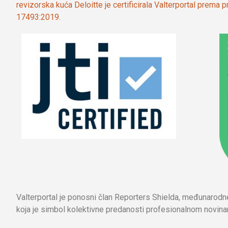
revizorska kuća Deloitte je certificirala Valterportal prema
17493:2019.
Valterportal je ponosni član Reporters Shielda, međunarod
koja je simbol kolektivne predanosti profesionalnom novinar