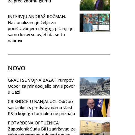
za predizbornu glumu
INTERVJU ANDRAŽ ROŽMAN:
Nacionalizam je želja za
poništavanjem drugog, pitanje je
samo kakvi su uvjeti da se to
napravi
NOVO
GRADI SE VOJNA BAZA: Trumpov
Odbor za mir dodijelio prvi ugovor
u Gazi
CRISHOCK U BANJALUCI: Održao
sastanke i s predstavnicima vlasti
RS-a koje ga formalno ne priznaju
POTVRĐENA OPTUŽNICA:
Zaposlenik Suda BiH zadržavao za
sebe privremeno oduzeti novac