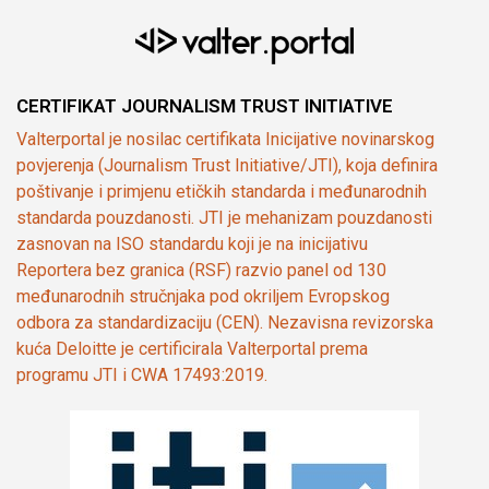
CERTIFIKAT JOURNALISM TRUST INITIATIVE
Valterportal je nosilac certifikata Inicijative novinarskog
povjerenja (Journalism Trust Initiative/JTI), koja definira
poštivanje i primjenu etičkih standarda i međunarodnih
standarda pouzdanosti. JTI je mehanizam pouzdanosti
zasnovan na ISO standardu koji je na inicijativu
Reportera bez granica (RSF) razvio panel od 130
međunarodnih stručnjaka pod okriljem Evropskog
odbora za standardizaciju (CEN). Nezavisna revizorska
kuća Deloitte je certificirala Valterportal prema
programu JTI i CWA 17493:2019.