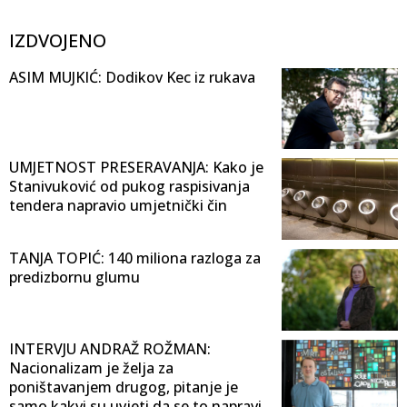
IZDVOJENO
ASIM MUJKIĆ: Dodikov Kec iz rukava
UMJETNOST PRESERAVANJA: Kako je
Stanivuković od pukog raspisivanja
tendera napravio umjetnički čin
TANJA TOPIĆ: 140 miliona razloga za
predizbornu glumu
INTERVJU ANDRAŽ ROŽMAN:
Nacionalizam je želja za
poništavanjem drugog, pitanje je
samo kakvi su uvjeti da se to napravi