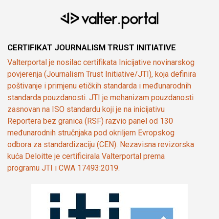
CERTIFIKAT JOURNALISM TRUST INITIATIVE
Valterportal je nosilac certifikata Inicijative novinarskog
povjerenja (Journalism Trust Initiative/JTI), koja definira
poštivanje i primjenu etičkih standarda i međunarodnih
standarda pouzdanosti. JTI je mehanizam pouzdanosti
zasnovan na ISO standardu koji je na inicijativu
Reportera bez granica (RSF) razvio panel od 130
međunarodnih stručnjaka pod okriljem Evropskog
odbora za standardizaciju (CEN). Nezavisna revizorska
kuća Deloitte je certificirala Valterportal prema
programu JTI i CWA 17493:2019.