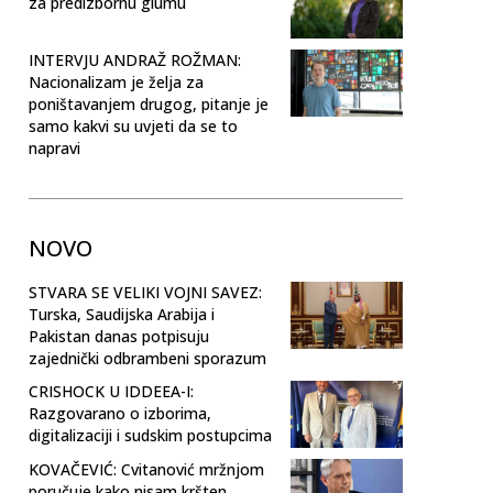
za predizbornu glumu
INTERVJU ANDRAŽ ROŽMAN:
Nacionalizam je želja za
poništavanjem drugog, pitanje je
samo kakvi su uvjeti da se to
napravi
NOVO
STVARA SE VELIKI VOJNI SAVEZ:
Turska, Saudijska Arabija i
Pakistan danas potpisuju
zajednički odbrambeni sporazum
CRISHOCK U IDDEEA-I:
Razgovarano o izborima,
digitalizaciji i sudskim postupcima
KOVAČEVIĆ: Cvitanović mržnjom
poručuje kako nisam kršten