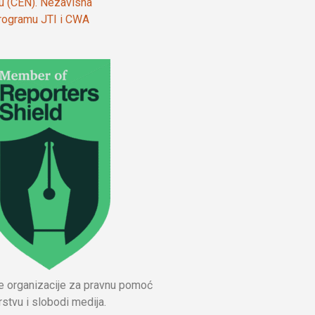
ju (CEN). Nezavisna
 programu JTI i CWA
ne organizacije za pravnu pomoć
stvu i slobodi medija.