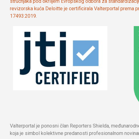
stručnjaka pod okriljem Evropskog odbora za standardizaci
revizorska kuća Deloitte je certificirala Valterportal prema
17493:2019.
Valterportal je ponosni član Reporters Shielda, međunarod
koja je simbol kolektivne predanosti profesionalnom novinar