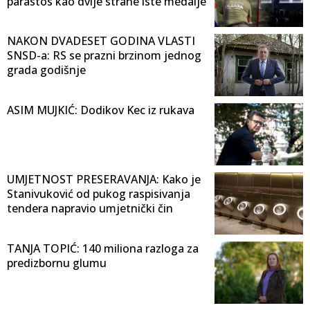
parastos kao dvije strane iste medalje
NAKON DVADESET GODINA VLASTI
SNSD-a: RS se prazni brzinom jednog
grada godišnje
ASIM MUJKIĆ: Dodikov Kec iz rukava
UMJETNOST PRESERAVANJA: Kako je
Stanivuković od pukog raspisivanja
tendera napravio umjetnički čin
TANJA TOPIĆ: 140 miliona razloga za
predizbornu glumu