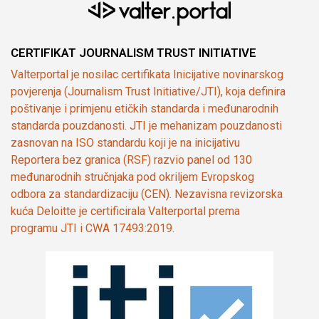
CERTIFIKAT JOURNALISM TRUST INITIATIVE
Valterportal je nosilac certifikata Inicijative novinarskog
povjerenja (Journalism Trust Initiative/JTI), koja definira
poštivanje i primjenu etičkih standarda i međunarodnih
standarda pouzdanosti. JTI je mehanizam pouzdanosti
zasnovan na ISO standardu koji je na inicijativu
Reportera bez granica (RSF) razvio panel od 130
međunarodnih stručnjaka pod okriljem Evropskog
odbora za standardizaciju (CEN). Nezavisna revizorska
kuća Deloitte je certificirala Valterportal prema
programu JTI i CWA 17493:2019.