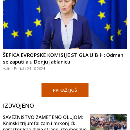
ŠEFICA EVROPSKE KOMISIJE STIGLA U BIH: Odmah
se zaputila u Donju Jablanicu
Valter Portal
24.10.2024
PRIKAŽI JOŠ
IZDVOJENO
SAVEZNIŠTVO ZAMETENO OLUJOM:
Kninski trijumfalizam i mrkonjićki
parastos kao dvije strane iste medalje