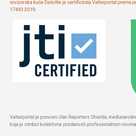
revizorska kuća Deloitte je certificirala Valterportal prema
17493:2019.
Valterportal je ponosni član Reporters Shielda, međunarod
koja je simbol kolektivne predanosti profesionalnom novinar