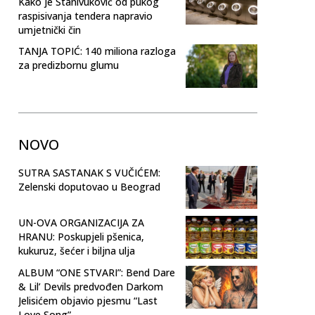
Kako je Stanivuković od pukog
raspisivanja tendera napravio
umjetnički čin
TANJA TOPIĆ: 140 miliona razloga
za predizbornu glumu
NOVO
SUTRA SASTANAK S VUČIĆEM:
Zelenski doputovao u Beograd
UN-OVA ORGANIZACIJA ZA
HRANU: Poskupjeli pšenica,
kukuruz, šećer i biljna ulja
ALBUM “ONE STVARI”: Bend Dare
& Lil’ Devils predvođen Darkom
Jelisićem objavio pjesmu “Last
Love Song”