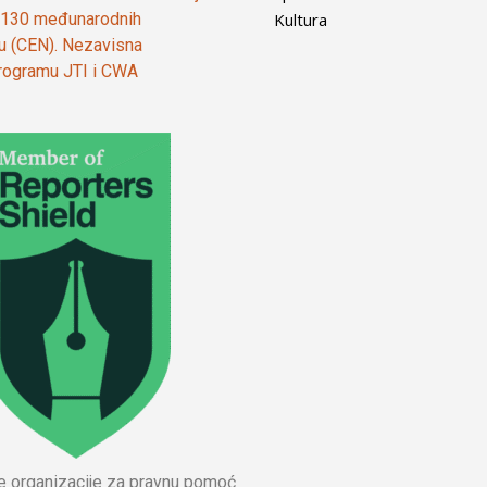
Kultura
od 130 međunarodnih
ju (CEN). Nezavisna
 programu JTI i CWA
ne organizacije za pravnu pomoć