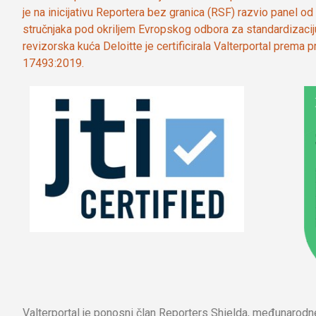
je na inicijativu Reportera bez granica (RSF) razvio panel 
stručnjaka pod okriljem Evropskog odbora za standardizaci
revizorska kuća Deloitte je certificirala Valterportal prema
17493:2019.
Valterportal je ponosni član Reporters Shielda, međunarod