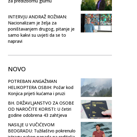
za predizbornu glumu
INTERVJU ANDRAŽ ROŽMAN:
Nacionalizam je želja za
poništavanjem drugog, pitanje je
samo kakvi su uvjeti da se to
napravi
NOVO
POTREBAN ANGAŽMAN
HELIKOPTERA OSBIH: Požar kod
Konjica prijeti kućama i pruzi
BH. DRŽAVLJANSTVO ZA OSOBE
OD NAROČITE KORISTI: U četiri
godine odobrena 43 zahtjeva
NASILJE U VUČIĆEVOM
BEOGRADU: Tužilaštvo pokrenulo
istragu nakon napada na reditelja