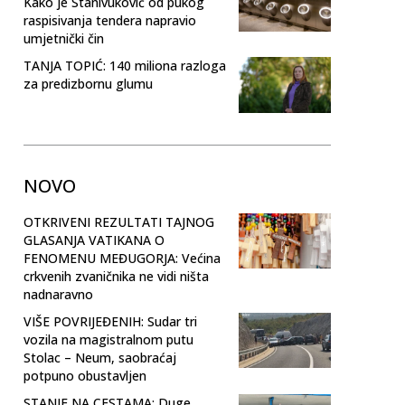
Kako je Stanivuković od pukog
raspisivanja tendera napravio
umjetnički čin
TANJA TOPIĆ: 140 miliona razloga
za predizbornu glumu
NOVO
OTKRIVENI REZULTATI TAJNOG
GLASANJA VATIKANA O
FENOMENU MEĐUGORJA: Većina
crkvenih zvaničnika ne vidi ništa
nadnaravno
VIŠE POVRIJEĐENIH: Sudar tri
vozila na magistralnom putu
Stolac – Neum, saobraćaj
potpuno obustavljen
STANJE NA CESTAMA: Duge