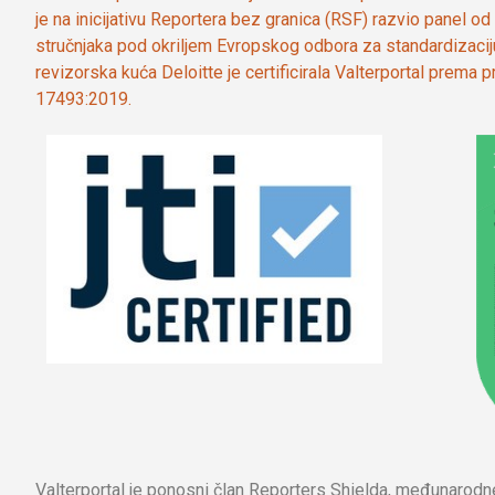
je na inicijativu Reportera bez granica (RSF) razvio panel 
stručnjaka pod okriljem Evropskog odbora za standardizaci
revizorska kuća Deloitte je certificirala Valterportal prema
17493:2019.
Valterportal je ponosni član Reporters Shielda, međunarod