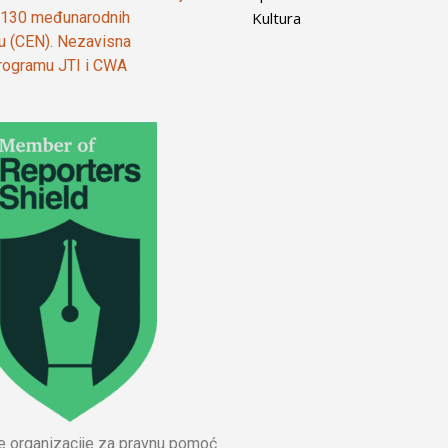
Kultura
od 130 međunarodnih
ju (CEN). Nezavisna
 programu JTI i CWA
ne organizacije za pravnu pomoć