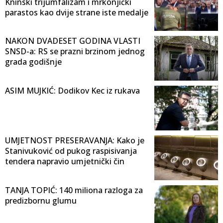
Kninski trijumfalizam i mrkonjićki
parastos kao dvije strane iste medalje
NAKON DVADESET GODINA VLASTI
SNSD-a: RS se prazni brzinom jednog
grada godišnje
ASIM MUJKIĆ: Dodikov Kec iz rukava
UMJETNOST PRESERAVANJA: Kako je
Stanivuković od pukog raspisivanja
tendera napravio umjetnički čin
TANJA TOPIĆ: 140 miliona razloga za
predizbornu glumu