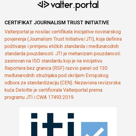
CERTIFIKAT JOURNALISM TRUST INITIATIVE
Valterportal je nosilac certifikata Inicijative novinarskog
povjerenja (Journalism Trust Initiative/JTI), koja definira
poštivanje i primjenu etičkih standarda i međunarodnih
standarda pouzdanosti. JTI je mehanizam pouzdanosti
zasnovan na ISO standardu koji je na inicijativu
Reportera bez granica (RSF) razvio panel od 130
međunarodnih stručnjaka pod okriljem Evropskog
odbora za standardizaciju (CEN). Nezavisna revizorska
kuća Deloitte je certificirala Valterportal prema
programu JTI i CWA 17493:2019.