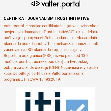
CERTIFIKAT JOURNALISM TRUST INITIATIVE
Valterportal je nosilac certifikata Inicijative novinarskog
povjerenja (Journalism Trust Initiative/JTI), koja definira
poštivanje i primjenu etičkih standarda i međunarodnih
standarda pouzdanosti. JTI je mehanizam pouzdanosti
zasnovan na ISO standardu koji je na inicijativu
Reportera bez granica (RSF) razvio panel od 130
međunarodnih stručnjaka pod okriljem Evropskog
odbora za standardizaciju (CEN). Nezavisna revizorska
kuća Deloitte je certificirala Valterportal prema
programu JTI i CWA 17493:2019.