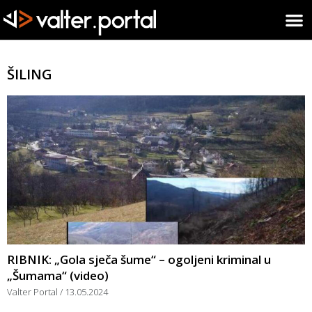
ŠILING
RIBNIK: „Gola sječa šume“ – ogoljeni kriminal u
„Šumama“ (video)
Valter Portal
13.05.2024