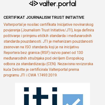
CERTIFIKAT JOURNALISM TRUST INITIATIVE
Valterportal je nosilac certifikata Inicijative novinarskog
povjerenja (Journalism Trust Initiative/JTI), koja definira
poštivanje i primjenu etičkih standarda i međunarodnih
standarda pouzdanosti. JTI je mehanizam pouzdanosti
zasnovan na ISO standardu koji je na inicijativu
Reportera bez granica (RSF) razvio panel od 130
međunarodnih stručnjaka pod okriljem Evropskog
odbora za standardizaciju (CEN). Nezavisna revizorska
kuća Deloitte je certificirala Valterportal prema
programu JTI i CWA 17493:2019.