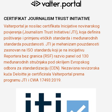
CERTIFIKAT JOURNALISM TRUST INITIATIVE
Valterportal je nosilac certifikata Inicijative novinarskog
povjerenja (Journalism Trust Initiative/JTI), koja definira
poštivanje i primjenu etičkih standarda i međunarodnih
standarda pouzdanosti. JTI je mehanizam pouzdanosti
zasnovan na ISO standardu koji je na inicijativu
Reportera bez granica (RSF) razvio panel od 130
međunarodnih stručnjaka pod okriljem Evropskog
odbora za standardizaciju (CEN). Nezavisna revizorska
kuća Deloitte je certificirala Valterportal prema
programu JTI i CWA 17493:2019.