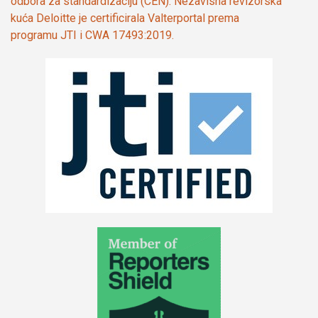
odbora za standardizaciju (CEN). Nezavisna revizorska
kuća Deloitte je certificirala Valterportal prema
programu JTI i CWA 17493:2019.