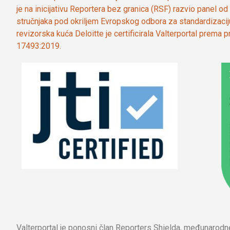
je na inicijativu Reportera bez granica (RSF) razvio panel 
stručnjaka pod okriljem Evropskog odbora za standardizaci
revizorska kuća Deloitte je certificirala Valterportal prema
17493:2019.
Valterportal je ponosni član Reporters Shielda, međunarod