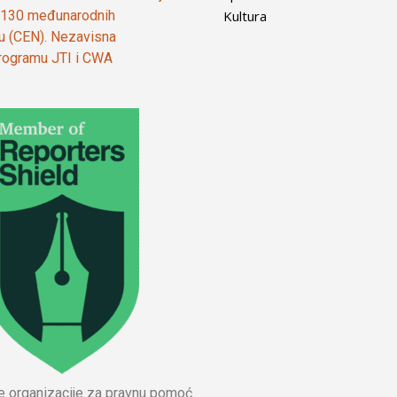
Kultura
od 130 međunarodnih
ju (CEN). Nezavisna
 programu JTI i CWA
ne organizacije za pravnu pomoć