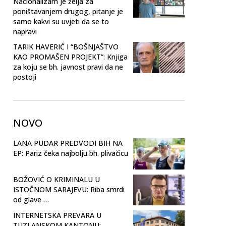
Nacionalizam je želja za
poništavanjem drugog, pitanje je
samo kakvi su uvjeti da se to
napravi
TARIK HAVERIĆ I “BOŠNJAŠTVO
KAO PROMAŠEN PROJEKT”: Knjiga
za koju se bh. javnost pravi da ne
postoji
NOVO
LANA PUDAR PREDVODI BIH NA
EP: Pariz čeka najbolju bh. plivačicu
BOŽOVIĆ O KRIMINALU U
ISTOČNOM SARAJEVU: Riba smrdi
od glave …
INTERNETSKA PREVARA U
TUZLANSKOM KANTONU: