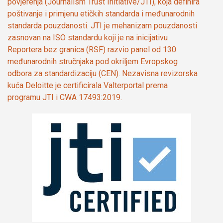
povjerenja (Journalism Trust Initiative/JTI), koja definira
poštivanje i primjenu etičkih standarda i međunarodnih
standarda pouzdanosti. JTI je mehanizam pouzdanosti
zasnovan na ISO standardu koji je na inicijativu
Reportera bez granica (RSF) razvio panel od 130
međunarodnih stručnjaka pod okriljem Evropskog
odbora za standardizaciju (CEN). Nezavisna revizorska
kuća Deloitte je certificirala Valterportal prema
programu JTI i CWA 17493:2019.