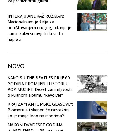
za predizbornu glumu
INTERVJU ANDRAŽ ROŽMAN:
Nacionalizam je želja za
poništavanjem drugog, pitanje je
samo kakvi su uvjeti da se to
napravi
NOVO
KAKO SU THE BEATLES PRIJE 60
GODINA PROMIJENILI ISTORIJU
POP MUZIKE: Deset zanimljivosti
o kultnom albumu “Revolver”
KRAJ ZA “FANTOMSKE GLASOVE”:
Biometrija i skeneri će razotkriti
ko je ranije krao na izborima?
NAKON DVADESET GODINA
VLASTI SNSD-a: RS se prazni