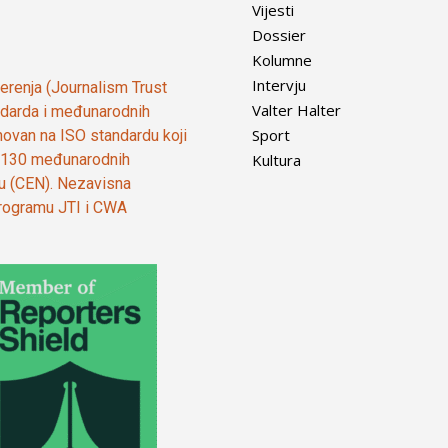
Vijesti
Dossier
Kolumne
Intervju
vjerenja (Journalism Trust
Valter Halter
tandarda i međunarodnih
Sport
ovan na ISO standardu koji
Kultura
od 130 međunarodnih
ju (CEN). Nezavisna
 programu JTI i CWA