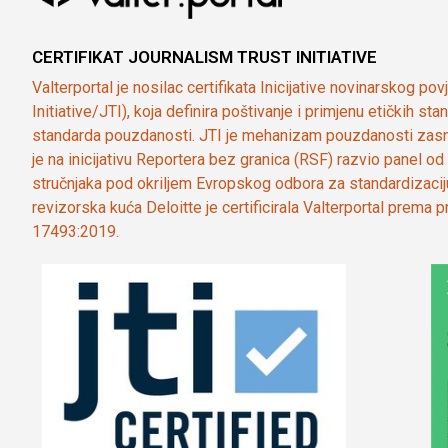
CERTIFIKAT JOURNALISM TRUST INITIATIVE
Valterportal je nosilac certifikata Inicijative novinarskog po
Initiative/JTI), koja definira poštivanje i primjenu etičkih s
standarda pouzdanosti. JTI je mehanizam pouzdanosti zasn
je na inicijativu Reportera bez granica (RSF) razvio panel 
stručnjaka pod okriljem Evropskog odbora za standardizaci
revizorska kuća Deloitte je certificirala Valterportal prema
17493:2019.