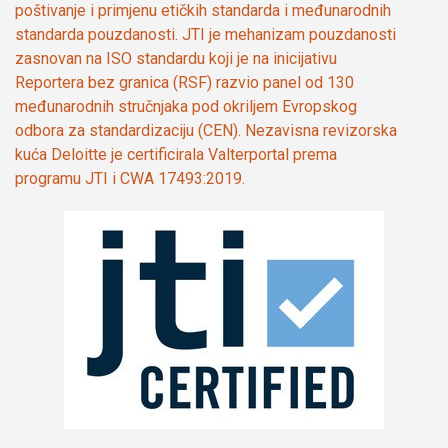
poštivanje i primjenu etičkih standarda i međunarodnih
standarda pouzdanosti. JTI je mehanizam pouzdanosti
zasnovan na ISO standardu koji je na inicijativu
Reportera bez granica (RSF) razvio panel od 130
međunarodnih stručnjaka pod okriljem Evropskog
odbora za standardizaciju (CEN). Nezavisna revizorska
kuća Deloitte je certificirala Valterportal prema
programu JTI i CWA 17493:2019.