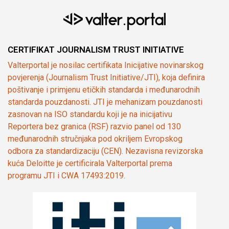
CERTIFIKAT JOURNALISM TRUST INITIATIVE
Valterportal je nosilac certifikata Inicijative novinarskog
povjerenja (Journalism Trust Initiative/JTI), koja definira
poštivanje i primjenu etičkih standarda i međunarodnih
standarda pouzdanosti. JTI je mehanizam pouzdanosti
zasnovan na ISO standardu koji je na inicijativu
Reportera bez granica (RSF) razvio panel od 130
međunarodnih stručnjaka pod okriljem Evropskog
odbora za standardizaciju (CEN). Nezavisna revizorska
kuća Deloitte je certificirala Valterportal prema
programu JTI i CWA 17493:2019.