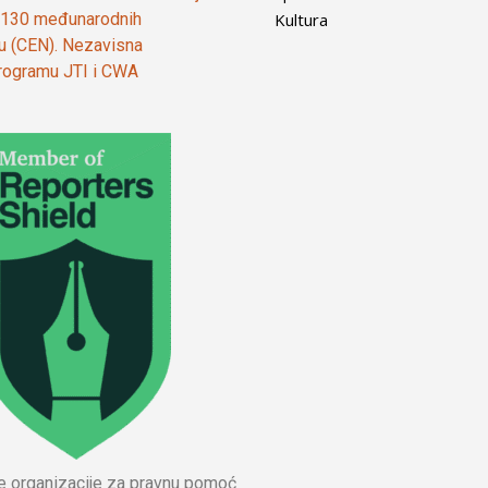
Kultura
od 130 međunarodnih
ju (CEN). Nezavisna
 programu JTI i CWA
ne organizacije za pravnu pomoć