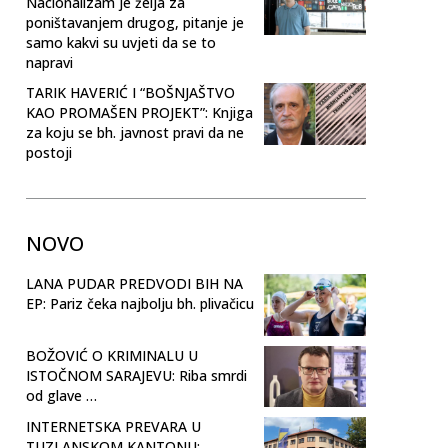
Nacionalizam je želja za
poništavanjem drugog, pitanje je
samo kakvi su uvjeti da se to
napravi
TARIK HAVERIĆ I “BOŠNJAŠTVO
KAO PROMAŠEN PROJEKT”: Knjiga
za koju se bh. javnost pravi da ne
postoji
NOVO
LANA PUDAR PREDVODI BIH NA
EP: Pariz čeka najbolju bh. plivačicu
BOŽOVIĆ O KRIMINALU U
ISTOČNOM SARAJEVU: Riba smrdi
od glave …
INTERNETSKA PREVARA U
TUZLANSKOM KANTONU: