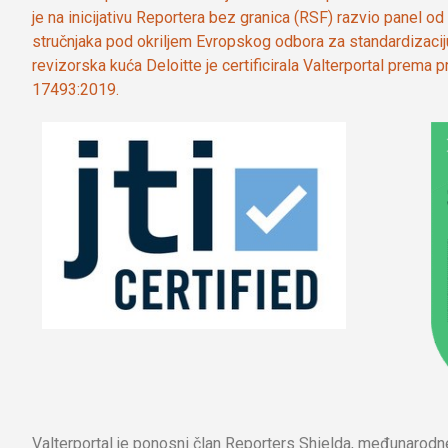
je na inicijativu Reportera bez granica (RSF) razvio panel 
stručnjaka pod okriljem Evropskog odbora za standardizaci
revizorska kuća Deloitte je certificirala Valterportal prema
17493:2019.
Valterportal je ponosni član Reporters Shielda, međunarod